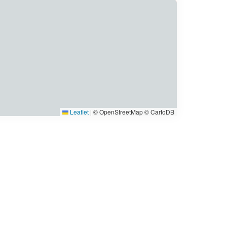
Leaflet
|
© OpenStreetMap © CartoDB