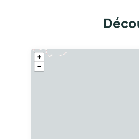
Décou
+
−