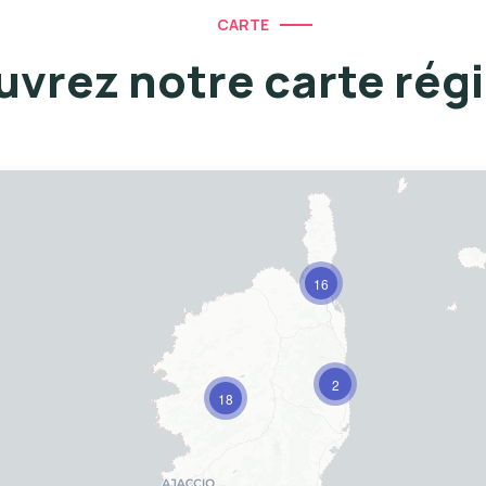
CARTE
vrez notre carte rég
16
2
18